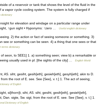
side of a reservoir or tank that shows the level of the fluid in the
of a vapor cycle cooling system. The system is fully charged if
n dictionary
sight for elevation and windage on a particular range under
nsight, ↑gun sight • Hyponyms: ↑zero …
Useful english dictionary
eing. 2) the action or fact of seeing someone or something. 3)
n see or something can be seen. 4) a thing that one sees or that
h terms dictionary
e of seon, to SEE1] 1. a) something seen; view b) a remarkable or
eeing usually used in pl. [the sights of the city] …
English World
ht, AS. siht, gesiht, gesih[eth], gesieh[eth], gesyh[eth]; akin to D.
, from the root of E. see. See {See}, v. t.] 1. The act of seeing;
ictionary of English
ght, si[thorn]t, siht, AS. siht, gesiht, gesih[eth], gesieh[eth],
t, Dan. sigte, Sw. sigt, from the root of E. see. See {See}, v. t.] 1.
onal Dictionary of English