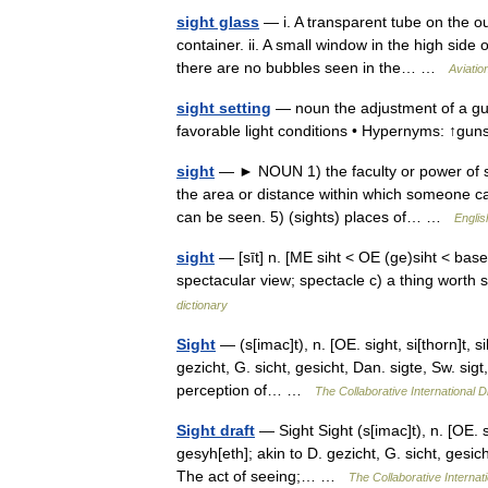
sight glass
— i. A transparent tube on the out
container. ii. A small window in the high side 
there are no bubbles seen in the… …
Aviatio
sight setting
— noun the adjustment of a gun
favorable light conditions • Hypernyms: ↑gu
sight
— ► NOUN 1) the faculty or power of se
the area or distance within which someone ca
can be seen. 5) (sights) places of… …
Englis
sight
— [sīt] n. [ME siht < OE (ge)siht < bas
spectacular view; spectacle c) a thing worth s
dictionary
Sight
— (s[imac]t), n. [OE. sight, si[thorn]t, si
gezicht, G. sicht, gesicht, Dan. sigte, Sw. sigt
perception of… …
The Collaborative International D
Sight draft
— Sight Sight (s[imac]t), n. [OE. si
gesyh[eth]; akin to D. gezicht, G. sicht, gesich
The act of seeing;… …
The Collaborative Internati