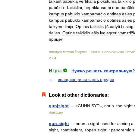
taikant
pabūklą
vertikalia
plokštuma
taikiklio
p
pabūklo
.
Taikikliai
,
nepriklausomi
nuo
pabūkl
kampus
pabūklo
kampamačio
optinės
ašies
kampus
pabūklo
kampamačio
optinės
ašies
taikymo
linija
.
Optinis
taikiklis
(
šaudyti
tiesiogi
dalies
.
Optinė
taikiklio
ašis
lygiagreti
vamzdži
прицел
Artilerijos
terminų
žodynas
–
Vilnius:
Generolo
Jono
Žemaič
2004
.
Игры ⚽
Нужно решить контрольную?
вращающаяся часть орудия
Look at other dictionaries:
gun|sight
— «GUHN SYT», noun. the sight of
dictionary
gun-sight
— noun a sight used for aiming a 
sight, ↑battlesight, ↑open sight, ↑panoramic