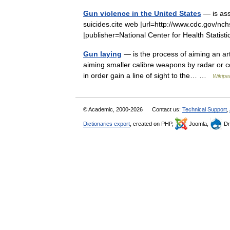
Gun violence in the United States
— is ass
suicides.cite web |url=http://www.cdc.gov/nchs/
|publisher=National Center for Health Stati
Gun laying
— is the process of aiming an arti
aiming smaller calibre weapons by radar or co
in order gain a line of sight to the… …
Wikipe
© Academic, 2000-2026
Contact us:
Technical Support
,
Dictionaries export
, created on PHP,
Joomla,
Dr