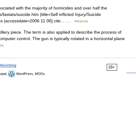
ociated with the majority of homicides and over half the
fastats/suicide.htm |title=Self inflicted Injury/Suicide
stics |accessdate=2006 11 06] cite… …
Wikipedia
llery piece. The term is also applied to describe the process of
mputer control. The gun is typically rotated in a horizontal plane
dia
Advertising
18+
upal,
WordPress, MODx.