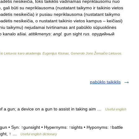
adėtis
nesikeičia
,
toks
taikiklis
vadinamas
nepriklausomu
nuo
o
,
gali
būti
su
nepriklausoma
(
nustatant
taikymo
ir
taikinio
vietos
padėtis
nesikeičia
)
ir
pusiau
nepriklausoma
(
nustatant
taikymo
padėtis
nesikeičia
,
o
nustatant
taikinio
vietos
kampus
–
keičiasi
)
niu
taikymu
)
nejudamai
tvirtinamas
ant
pabūklo
sūpuoklinės
o
kanalo
ašiai
.
atitikmenys
:
angl
.
gun
sight
rus
.
орудийный
io
Lietuvos
karo
akademija
.
Eugenijus
Kisinas
,
Generolo
Jono
Žemaičio
Lietuvos
.
pabūklo taikiklis
 a gun; a device on a gun to assist in taking aim …
Useful english
gun • Syn: ↑gunsight • Hypernyms: ↑sights • Hyponyms: ↑battle
 sight, ↑ …
Useful english dictionary