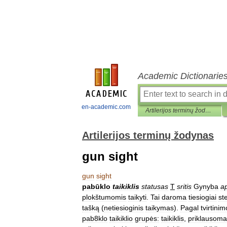
Academic Dictionarie
en-academic.com
Artilerijos terminų žodynas
Artilerijos terminų žodynas
gun sight
gun
sight
pabūklo
taikiklis
statusas
T
sritis
Gynyba
ap
plokštumomis
taikyti
.
Tai
daroma
tiesiogiai
st
tašką
(
netiesioginis
taikymas
).
Pagal
tvirtinim
pab8klo
taikiklio
grupės:
taikiklis
,
priklausoma