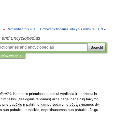
Remember this site
Embed dictionaries into your website
EN
s and Encyclopedias
Search!
Interpretations
ibrėžtis
Kampinis
prietaisas
pabūklui
vertikalia
ir
horizontalia
ebint
taikinį
(
tiesioginis
taikymas
)
arba
pagal
pagalbinį
taikymo
o
prie
pabūklo
ir
pakilimo
kampų
sudarymo
būdą
skiriamos
dvi
s
nuo
pabūklo
,
ir
taikiklis
,
nepriklausomas
nuo
pabūklo
.
Jeigu